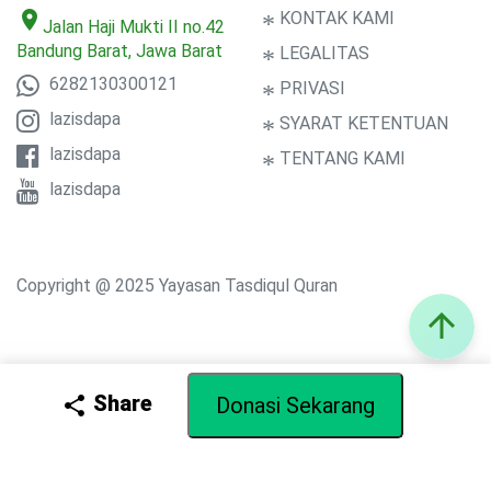
location_on
*
KONTAK KAMI
Jalan Haji Mukti II no.42
Bandung Barat, Jawa Barat
*
LEGALITAS
6282130300121
*
PRIVASI
lazisdapa
*
SYARAT KETENTUAN
lazisdapa
*
TENTANG KAMI
lazisdapa
Copyright @ 2025 Yayasan Tasdiqul Quran
arrow_upward
Share
share
Donasi Sekarang