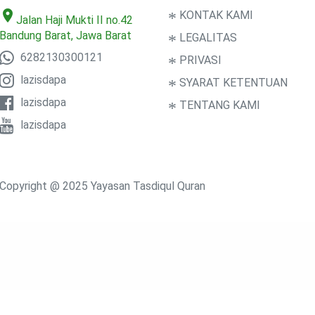
location_on
*
KONTAK KAMI
Jalan Haji Mukti II no.42
Bandung Barat, Jawa Barat
*
LEGALITAS
6282130300121
*
PRIVASI
lazisdapa
*
SYARAT KETENTUAN
lazisdapa
*
TENTANG KAMI
lazisdapa
Copyright @ 2025 Yayasan Tasdiqul Quran