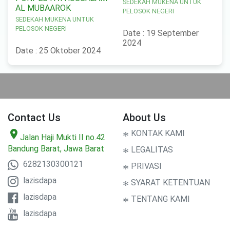
SEDEKAH MUKENA UNTUK
AL MUBAAROK
PELOSOK NEGERI
SEDEKAH MUKENA UNTUK
PELOSOK NEGERI
Date : 19 September
2024
Date : 25 Oktober 2024
Contact Us
About Us
location_on
*
KONTAK KAMI
Jalan Haji Mukti II no.42
Bandung Barat, Jawa Barat
*
LEGALITAS
6282130300121
*
PRIVASI
lazisdapa
*
SYARAT KETENTUAN
lazisdapa
*
TENTANG KAMI
lazisdapa