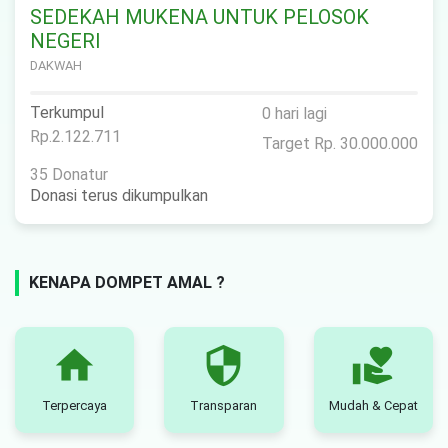
SEDEKAH MUKENA UNTUK PELOSOK
NEGERI
DAKWAH
Terkumpul
0 hari lagi
Rp.2.122.711
Target Rp. 30.000.000
35 Donatur
Donasi terus dikumpulkan
KENAPA DOMPET AMAL ?
home
security
volunteer_activism
Terpercaya
Transparan
Mudah & Cepat