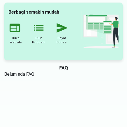
Berbagi semakin mudah
website
list
send
Buka
Pilih
Bayar
Website
Program
Donasi
FAQ
Belum ada FAQ