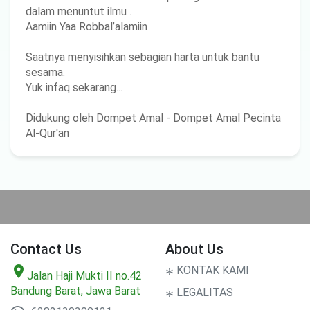
dalam menuntut ilmu .
Aamiin Yaa Robbal’alamiin
Saatnya menyisihkan sebagian harta untuk bantu
sesama.
Yuk infaq sekarang...
Didukung oleh Dompet Amal - Dompet Amal Pecinta
Al-Qur'an
Contact Us
About Us
location_on
*
KONTAK KAMI
Jalan Haji Mukti II no.42
Bandung Barat, Jawa Barat
*
LEGALITAS