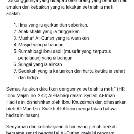
“Sesungguhnya yang didapati oleh orang yang beriman dari
amalan dan kebaikan yang ia lakukan setelah ia mati
adalah:
Ilmu yang ia ajarkan dan sebarkan.
Anak shalih yang ia tinggalkan.
Mushaf Al-Qur’an yang ia wariskan.
Masjid yang ia bangun.
Rumah bagi ibnu sabil (musafir yang terputus
perjalanan) yang ia bangun
Sungai yang ia alirkan.
Sedekah yang ia keluarkan dari harta ketika ia sehat
dan hidup.
Semua itu akan dikaitkan dengannya setelah ia mati.” (HR.
Ibnu Majah, no. 242; Al-Baihaqi dalam Syu’ab Al-Iman.
Hadits ini dishahihkan oleh Ibnu Khuzaimah dan dihasankan
oleh Al-Mundziri. Syaikh Al-Albani mengatakan bahwa
hadits ini hasan)
Senyuman dan kebahagiaan di hari yang penuh berkah
bersama santri penghafal Al-Qur'an, melalui program