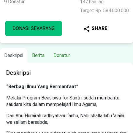
9 Donatur
147 hari lagi
Target Rp. 584.000.000
share
DONASI SEKARANG
SHARE
Deskripsi
Berita
Donatur
Deskripsi
“Berbagi Ilmu Yang Bermanfaat”
Melalui Program Beasiswa for Santri, sudah membantu
saudara kita dalam mempelajari Ilmu Agama,
Dari Abu Hurairah radhiyallahu ‘anhu, Nabi shallallahu ‘alaihi
wa sallam bersabda,