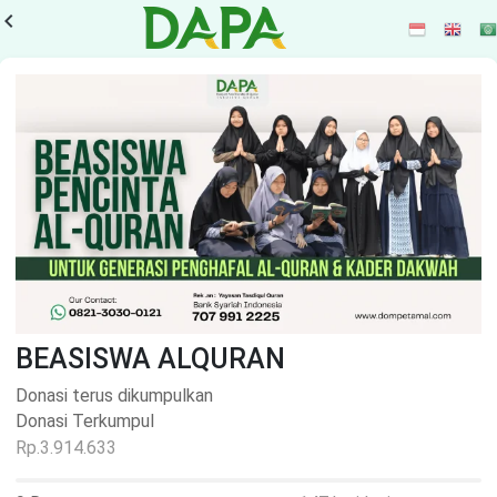
vigate_before
BEASISWA ALQURAN
Donasi terus dikumpulkan
Donasi Terkumpul
Rp.3.914.633