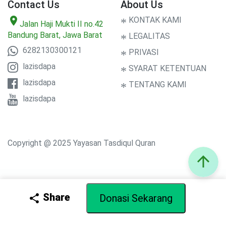
Contact Us
About Us
location_on
*
KONTAK KAMI
Jalan Haji Mukti II no.42
Bandung Barat, Jawa Barat
*
LEGALITAS
6282130300121
*
PRIVASI
lazisdapa
*
SYARAT KETENTUAN
lazisdapa
*
TENTANG KAMI
lazisdapa
Copyright @ 2025 Yayasan Tasdiqul Quran
arrow_upward
Share
share
Donasi Sekarang