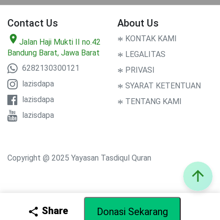
Contact Us
About Us
location_on
*
KONTAK KAMI
Jalan Haji Mukti II no.42
Bandung Barat, Jawa Barat
*
LEGALITAS
6282130300121
*
PRIVASI
lazisdapa
*
SYARAT KETENTUAN
lazisdapa
*
TENTANG KAMI
lazisdapa
Copyright @ 2025 Yayasan Tasdiqul Quran
arrow_upward
Share
share
Donasi Sekarang