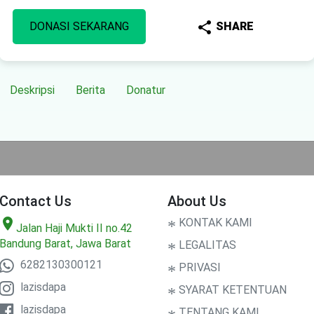
share
DONASI SEKARANG
SHARE
Deskripsi
Berita
Donatur
Contact Us
About Us
location_on
*
KONTAK KAMI
Jalan Haji Mukti II no.42
Bandung Barat, Jawa Barat
*
LEGALITAS
6282130300121
*
PRIVASI
lazisdapa
*
SYARAT KETENTUAN
lazisdapa
*
TENTANG KAMI