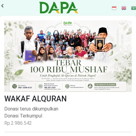
vigate_before
WAKAF ALQURAN
Donasi terus dikumpulkan
Donasi Terkumpul
Rp.2.986.542