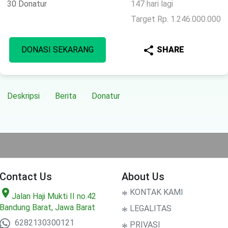
30 Donatur
147 hari lagi
Target Rp. 1.246.000.000
share
DONASI SEKARANG
SHARE
Deskripsi
Berita
Donatur
Contact Us
About Us
location_on
*
KONTAK KAMI
Jalan Haji Mukti II no.42
Bandung Barat, Jawa Barat
*
LEGALITAS
6282130300121
*
PRIVASI