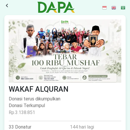
navigate_before
WAKAF ALQURAN
Donasi terus dikumpulkan
Donasi Terkumpul
Rp.3.138.851
33 Donatur
144 hari lagi