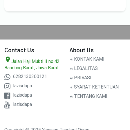
Contact Us
About Us
location_on
*
KONTAK KAMI
Jalan Haji Mukti II no.42
Bandung Barat, Jawa Barat
*
LEGALITAS
6282130300121
*
PRIVASI
lazisdapa
*
SYARAT KETENTUAN
lazisdapa
*
TENTANG KAMI
lazisdapa
Copyright @ 2025 Yayasan Tasdiqul Quran