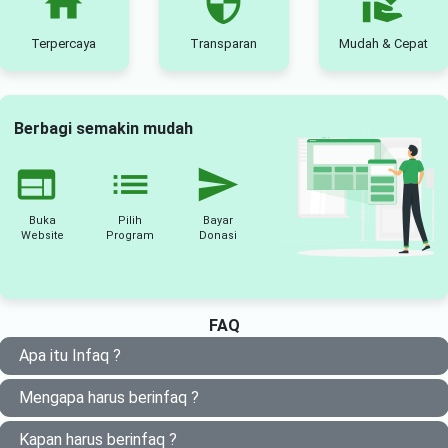
home
security
volunteer_activism
Terpercaya
Transparan
Mudah & Cepat
Berbagi semakin mudah
website
list
send
Buka
Pilih
Bayar
Website
Program
Donasi
FAQ
Apa itu Infaq ?
Mengapa harus berinfaq ?
Kapan harus berinfaq ?