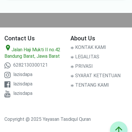
Contact Us
About Us
location_on
*
KONTAK KAMI
Jalan Haji Mukti II no.42
Bandung Barat, Jawa Barat
*
LEGALITAS
6282130300121
*
PRIVASI
lazisdapa
*
SYARAT KETENTUAN
lazisdapa
*
TENTANG KAMI
lazisdapa
Copyright @ 2025 Yayasan Tasdiqul Quran
arrow_upward