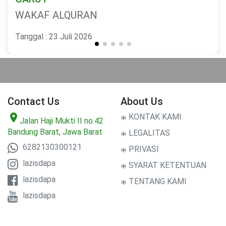
WAKAF ALQURAN
Tanggal : 23 Juli 2026
Contact Us
About Us
location_on
*
KONTAK KAMI
Jalan Haji Mukti II no.42
Bandung Barat, Jawa Barat
*
LEGALITAS
6282130300121
*
PRIVASI
lazisdapa
*
SYARAT KETENTUAN
lazisdapa
*
TENTANG KAMI
lazisdapa