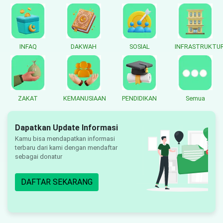
INFAQ
DAKWAH
SOSIAL
INFRASTRUKTU
ZAKAT
KEMANUSIAAN
PENDIDIKAN
Semua
Dapatkan Update Informasi
Kamu bisa mendapatkan informasi
terbaru dari kami dengan mendaftar
sebagai donatur
DAFTAR SEKARANG