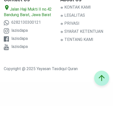
location_on
*
KONTAK KAMI
Jalan Haji Mukti II no.42
Bandung Barat, Jawa Barat
*
LEGALITAS
6282130300121
*
PRIVASI
lazisdapa
*
SYARAT KETENTUAN
lazisdapa
*
TENTANG KAMI
lazisdapa
Copyright @ 2025 Yayasan Tasdiqul Quran
arrow_upward