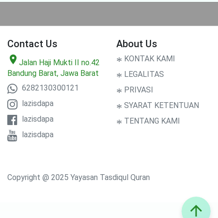
Contact Us
About Us
location_on
*
KONTAK KAMI
Jalan Haji Mukti II no.42
Bandung Barat, Jawa Barat
*
LEGALITAS
6282130300121
*
PRIVASI
lazisdapa
*
SYARAT KETENTUAN
lazisdapa
*
TENTANG KAMI
lazisdapa
Copyright @ 2025 Yayasan Tasdiqul Quran
arrow_upward