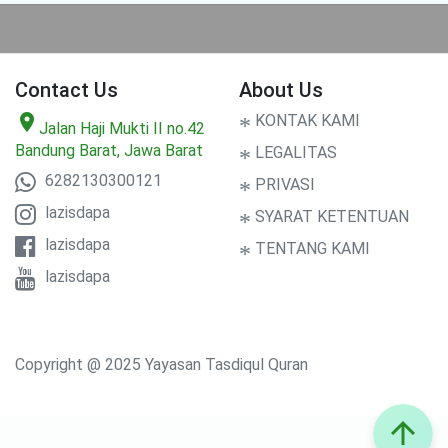
Contact Us
About Us
location_on
*
KONTAK KAMI
Jalan Haji Mukti II no.42
Bandung Barat, Jawa Barat
*
LEGALITAS
6282130300121
*
PRIVASI
lazisdapa
*
SYARAT KETENTUAN
lazisdapa
*
TENTANG KAMI
lazisdapa
Copyright @ 2025 Yayasan Tasdiqul Quran
arrow_upward