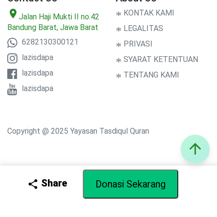
location_on
*
KONTAK KAMI
Jalan Haji Mukti II no.42
Bandung Barat, Jawa Barat
*
LEGALITAS
6282130300121
*
PRIVASI
lazisdapa
*
SYARAT KETENTUAN
lazisdapa
*
TENTANG KAMI
lazisdapa
Copyright @ 2025 Yayasan Tasdiqul Quran
arrow_upward
Share
share
Donasi Sekarang