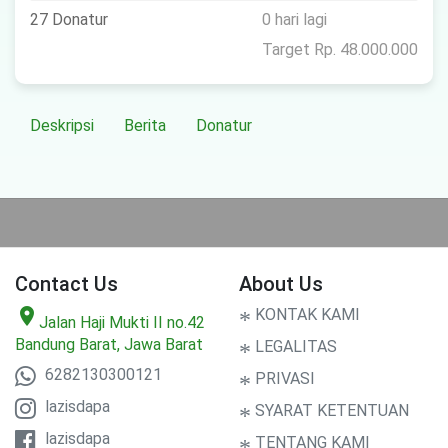
27 Donatur
0 hari lagi
Target Rp. 48.000.000
Deskripsi
Berita
Donatur
Contact Us
About Us
location_on
*
KONTAK KAMI
Jalan Haji Mukti II no.42
Bandung Barat, Jawa Barat
*
LEGALITAS
6282130300121
*
PRIVASI
lazisdapa
*
SYARAT KETENTUAN
lazisdapa
*
TENTANG KAMI