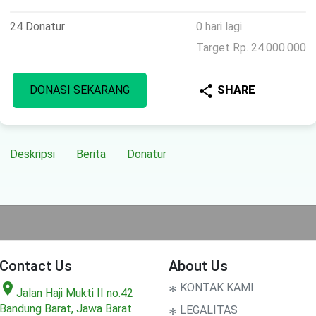
24 Donatur
0 hari lagi
Target Rp. 24.000.000
share
DONASI SEKARANG
SHARE
Deskripsi
Berita
Donatur
Contact Us
About Us
location_on
*
KONTAK KAMI
Jalan Haji Mukti II no.42
Bandung Barat, Jawa Barat
*
LEGALITAS