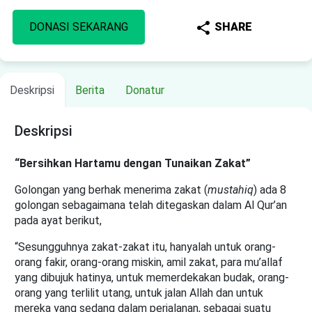
share
DONASI SEKARANG
SHARE
Deskripsi
Berita
Donatur
Deskripsi
“Bersihkan Hartamu dengan Tunaikan Zakat”
Golongan yang berhak menerima zakat (
mustahiq
) ada 8
golongan sebagaimana telah ditegaskan dalam Al Qur’an
pada ayat berikut,
“Sesungguhnya zakat-zakat itu, hanyalah untuk orang-
orang fakir, orang-orang miskin, amil zakat, para mu’allaf
yang dibujuk hatinya, untuk memerdekakan budak, orang-
orang yang terlilit utang, untuk jalan Allah dan untuk
mereka yang sedang dalam perjalanan, sebagai suatu