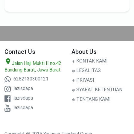
Contact Us
About Us
location_on
*
KONTAK KAMI
Jalan Haji Mukti II no.42
Bandung Barat, Jawa Barat
*
LEGALITAS
6282130300121
*
PRIVASI
lazisdapa
*
SYARAT KETENTUAN
lazisdapa
*
TENTANG KAMI
lazisdapa
Copyright @ 2025 Yayasan Tasdiqul Quran