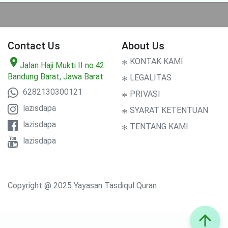
Contact Us
About Us
location_on
*
KONTAK KAMI
Jalan Haji Mukti II no.42
Bandung Barat, Jawa Barat
*
LEGALITAS
6282130300121
*
PRIVASI
lazisdapa
*
SYARAT KETENTUAN
lazisdapa
*
TENTANG KAMI
lazisdapa
Copyright @ 2025 Yayasan Tasdiqul Quran
arrow_upward