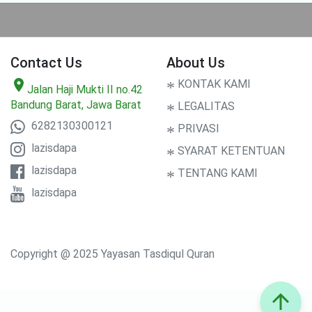
Contact Us
About Us
location_on
*
KONTAK KAMI
Jalan Haji Mukti II no.42
Bandung Barat, Jawa Barat
*
LEGALITAS
6282130300121
*
PRIVASI
lazisdapa
*
SYARAT KETENTUAN
lazisdapa
*
TENTANG KAMI
lazisdapa
Copyright @ 2025 Yayasan Tasdiqul Quran
arrow_upward