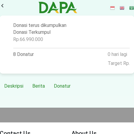
vigate_before
Donasi terus dikumpulkan
Donasi Terkumpul
Rp.66.990.000
8 Donatur
0 hari lagi
Target Rp.
Deskripsi
Berita
Donatur
Contact Us
About Us