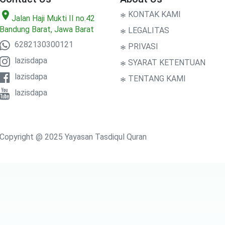
location_on
*
KONTAK KAMI
Jalan Haji Mukti II no.42
Bandung Barat, Jawa Barat
*
LEGALITAS
6282130300121
*
PRIVASI
lazisdapa
*
SYARAT KETENTUAN
lazisdapa
*
TENTANG KAMI
lazisdapa
Copyright @ 2025 Yayasan Tasdiqul Quran